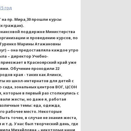
15 год
Г на пр. Мира,30 прошли курсы
х граждан).
инансовой поддержке Министерства
организации и проведению курсов, по
и Туренко Марины Атажановны
уг) – она предоставляла каждое утро
ыла – директор Учебно-
приезжает в Красноярский край уже
иями. Обучение проходили 22
одов края - таких как Ачинск,
ты из школ-интернатов для детей с
о сада, зональных центров ВОГ, ЦСОН
, которые в первый раз столкнулись с
вали жесты, но даже я, работая
азличные темы: еда, одежда,
его рабочее место. Некоторые
ть точен, в случае не знания жеста,
 т.д. У нас был творческий день, где
дмила Михайловна – некоторые наши