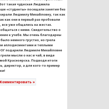
 Вот такая чудесная Людмила
аши «студенты» посещали занятия без
ожирали Людмилу Михайловну, так как
ак как они в первый раз пробовали
а, все уже общались на жестах.
ообщаться с ними. Свидетельство о
вение к учебе. Мы очень благодарны
 было немного грустно, но грела
ими аплодисментами и теплыми
е ВОГ подарили Людмиле Михайловне
рели мысли о нас и чай, в виде
амой Красноярска. Подводя итоги
ь, директор, а для кого-то пример
ки!
Комментировать »