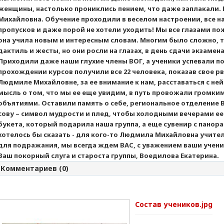
женщины, настолько прониклись пением, что даже заплакали.
Михайловна. Обучение проходили в веселом настроении, все н
пропусков и даже порой не хотели уходить! Мы все глазами п
она учила новым и интересным словам. Многим было сложно, т
дактиль и жесты, но они росли на глазах, в день сдачи экзамен
Приходили даже наши глухие члены ВОГ, а ученики успевали п
прохождении курсов получили все 22 человека, показав свое р
Людмиле Михайловне, за ее внимание к нам, расставаться с ней
мысль о том, что мы ее еще увидим, в путь провожали громк
объятиями. Оставили память о себе, региональное отделени
сову – символ мудрости и плед, чтобы холодными вечерами ее г
букета, который подарила наша группа, а еще сувенир с панор
хотелось бы сказать - для кого-то Людмила Михайловна учител
для подражания, мы всегда ждем ВАС, с уважением ваши учени
Ваш покорный слуга и староста группы, Воедилова Екатерина.
Комментариев (0)
Состав учеников.jpg