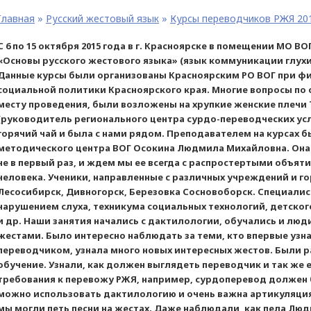
Главная
»
Русский жестовый язык
»
Курсы переводчиков РЖЯ 20
С 6 по 15 октября 2015 года в г. Красноярске в помещении МО ВО
«Основы русского жестового языка» (язык коммуникации глухи
Данные курсы были организованы Красноярским РО ВОГ при ф
социальной политики Красноярского края. Многие вопросы по 
месту проведения, были возложены на хрупкие женские плеч
(руководитель регионального центра сурдо-переводческих усл
горячий чай и была с нами рядом. Преподавателем на курсах б
методического центра ВОГ Осокина Людмила Михайловна. Она 
не в первый раз, и ждем мы ее всегда с распростертыми объят
человека. Ученики, направленные с различных учреждений и гор
Лесосибирск, Дивногорск, Березовка Сосновоборск. Специалис
нарушением слуха, техникума социальных технологий, детског
и др. Наши занятия начались с дактилологии, обучались и люди
жестами. Было интересно наблюдать за теми, кто впервые узна
переводчиком, узнала много новых интересных жестов. Были р
обучение. Узнали, как должен выглядеть переводчик и так же 
требования к перевожу РЖЯ, например, сурдоперевод должен бы
можно использовать дактилологию и очень важна артикуляция и
мы могли петь песни на жестах. Даже наблюдали, как пела Лю