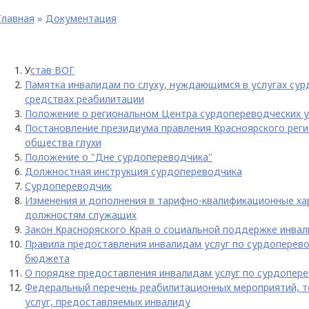
Главная
»
Документация
У
став ВОГ
Памятка инвалидам по слуху, нуждающимся в услугах сур
средствах реабилитации
Положение о региональном Центра сурдопереводческих у
Постановление президиума правления Красноярского реги
общества глухи
Положение о "Дне сурдопереводчика"
Должностная инструкция сурдопереводчика
Сурдопереводчик
Изменения и дополнения в тарифно-квалификационные х
должностям служащих
Закон Красноряского Края о социальной поддержке инва
Правила предоставления инвалидам услуг по сурдоперево
бюджета
О порядке предоставления инвалидам услуг по сурдопер
Федеральный перечень реабилитационных мероприятий, те
услуг, предоставляемых инвалиду