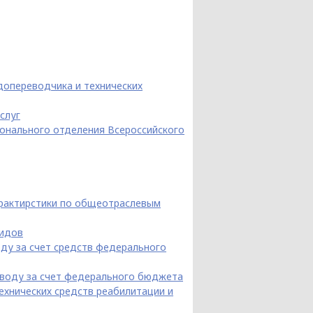
допереводчика и технических
слуг
онального отделения Всероссийского
арактирстики по общеотраслевым
лидов
ду за счет средств федерального
еводу за счет федерального бюджета
хнических средств реабилитации и