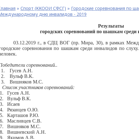
Главная
»
Спорт (ККООИ СФСГ)
»
Городские соревнования по ш
Международному дню инвалидов - 2019
Результаты
городских соревнований по шашкам среди и
03.12.2019 г., в СДЦ ВОГ (пр. Мира, 30), в рамках Меж
городские соревнования по шашкам среди инвалидов по слуху.
человек.
Победители соревнований..
1.
Гусев А.Н.
2.
Вульф В.К.
3.
Вишняков М.С.
Список участников соревнований:
1.
Гусев А.Н.
2.
Вульф В.К.
3.
Исаев
4.
Рязанцев О.Ю.
5.
Карташов Р.Ю.
6.
Масливцев С.В.
7.
Вишняков М.С.
8.
Вишневский А.Н.
9.
Якимов А.В.