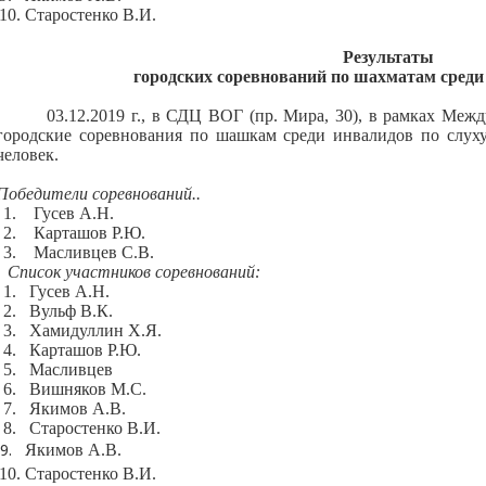
10.
Старостенко В.И.
Результаты
городских соревнований по шахматам среди 
03.12.2019 г., в СДЦ ВОГ (пр. Мира, 30), в рамках Меж
городские соревнования по шашкам среди инвалидов по слуху
человек.
Победители соревнований..
1.
Гусев А.Н.
2.
Карташов Р.Ю.
3.
Масливцев С.В.
Список участников соревнований:
1.
Гусев А.Н.
2.
Вульф В.К.
3.
Хамидуллин Х.Я.
4.
Карташов Р.Ю.
5.
Масливцев
6.
Вишняков М.С.
7.
Якимов А.В.
8.
Старостенко В.И.
9.
Якимов А.В.
10.
Старостенко В.И.