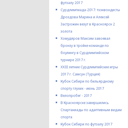
футзалу 2017
Сурдлимпиада-2017: тхэквондисты
Дроздова Марина и Алексей
Застрожин везут в Красноярск 2
золота
Хомудяров Максим завоевал
бронзу в тройке-команде по
боулингу в Сурдлимпийском
турнире 2017 г.
XXIII летние Сурдлимпийские игры
2017 г. Самсун (Турция)
Кубок Сибири по бильярдному
спорту глухих - июнь 2017
Велопробег - 2017
В Красноярске завершились
Спартакиады по адаптивным видам
спорта
Кубок Сибири по футзалу 2017