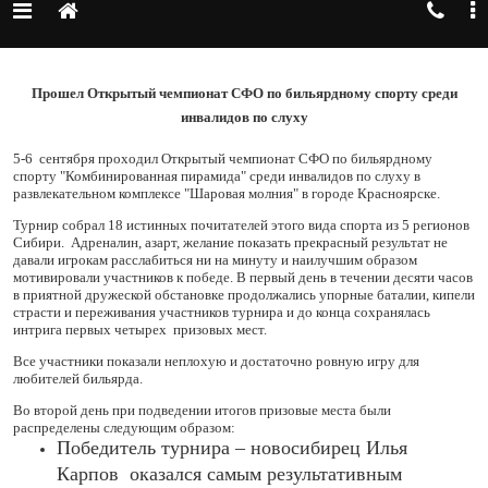
Прошел Открытый чемпионат СФО по бильярдному спорту среди
инвалидов по слуху
5-6
сентября проходил Открытый чемпионат СФО по бильярдному
спорту "Комбинированная пирамида" среди инвалидов по слуху в
развлекательном комплексе "Шаровая молния" в городе Красноярске.
Турнир собрал 18 истинных почитателей этого вида спорта из 5 регионов
Сибири.
Адреналин, азарт, желание показать прекрасный результат не
давали игрокам расслабиться ни на минуту и наилучшим образом
мотивировали участников к победе. В первый день в течении десяти часов
в приятной дружеской обстановке продолжались упорные баталии, кипели
страсти и переживания участников турнира и до конца сохранялась
интрига первых четырех
призовых мест.
Все участники показали неплохую и достаточно ровную игру для
любителей бильярда.
Во второй день при подведении итогов призовые места были
распределены следующим образом:
Победитель турнира – новосибирец Илья
Карпов
оказался самым результативным