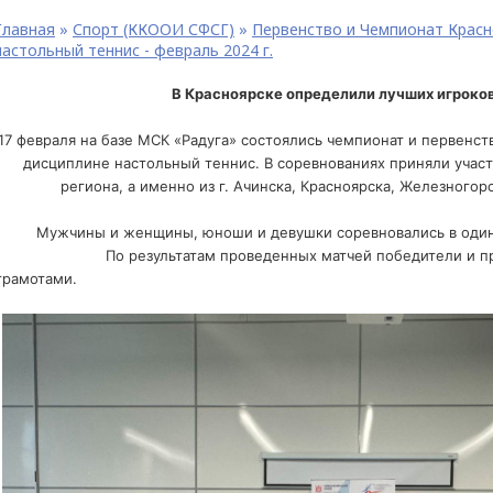
Главная
»
Спорт (ККООИ СФСГ)
»
Первенство и Чемпионат Красно
настольный теннис - февраль 2024 г.
В Красноярске определили лучших игроков
17 февраля на базе МСК «Радуга» состоялись чемпионат и первенств
дисциплине настольный теннис. В соревнованиях приняли участ
региона, а именно из г. Ачинска, Красноярска, Железногорс
Мужчины и женщины, юноши и девушки соревновались в один
По результатам проведенных матчей победители и призе
грамотами.