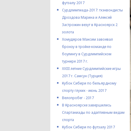
футзалу 2017
Сурдлимпиада-2017: тхэквондисты
Дроздова Марина и Алексей
Застрожин везут в Красноярск 2
золота
Хомудяров Максим завоевал
бронзу в тройке-команде по
боулингу в Сурдлимпийском
турнире 2017 г.
XXIII летние Сурдлимпийские игры
2017 г. Самсун (Турция)
Кубок Сибири по бильярдному
спорту глухих - июнь 2017
Велопробег - 2017
В Красноярске завершились
Спартакиады по адаптивным видам
спорта
Кубок Сибири по футзалу 2017