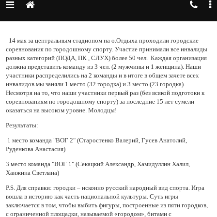
1
4 мая за центральным стадионом на о.Отдыха проходили городские
соревнования по городошному спорту. Участие принимали все инвалиды
разных категорий (ПОДА, ПК , СЛУХ) более 50 чел. Каждая организация
должна представить команду из 3 чел. (2 мужчины и 1 женщина). Наши
участники распределились на 2 команды и в итоге в общем зачете всех
инвалидов мы заняли 1 место (32 городка) и 3 место (23 городка).
Несмотря на то, что наши участники первый раз (без всякой подготоки к
соревнованиям по городошному спорту) за последние 15 лет
сумели
оказаться на высоком уровне. Молодцы!
Результаты:
1 место команда "ВОГ 2" (Старостенко Валерий, Гусев Анатолий,
Руденкова Анастасия)
3 место команда "ВОГ 1" (Секацкий Александр, Хамидуллин Халил,
Ханжина Светлана)
P.S.
Для справки: городки – исконно русский народный вид спорта. Игра
вошла в историю как часть национальной культуры. Суть игры
заключается в том, чтобы выбить фигуры, построенные из пяти городков,
с ограниченной площадки, называемой «городом», битами с