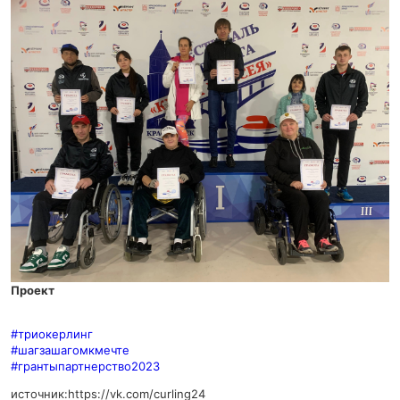
Проект
#триокерлинг
#шагзашагомкмечте
#грантыпартнерство2023
источник:
https://vk.com/curling24