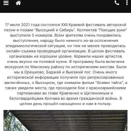
17 июля 2021 года состоялся XXII Краевой фестиваль авторской
песни и поэзии "Высоцкий и Сибирь". Коллектив "Поющие руки"
выступили 5 номеров. Всем зрителям очень понравились
выступления, народу было немного из-за осложнения
эпидемиологической ситуации, но тем не менее проводилась
онлайн-съемка проводящей организации. В целом фестиваль
организован на хорошем уровне. Кормили наших артистов
очень вкусно на полевой кухне. В программу была включена
экскурсия по Манскому району по историческим местам. Были
мы в Орешково, Баджей и Выезжий лог. Очень много
исторической информации получили про репрессированных
заключённых, о Высоцком, где снимали фильм "Хозяин тайги", а
также увидели места, где проходили бои с красноармейскими
партизанами во главе Кравченко и Щетинкиным и
белогвардейцами Колчака во время гражданской войны. В
целом день прошёл насыщенно и нам в пользу.