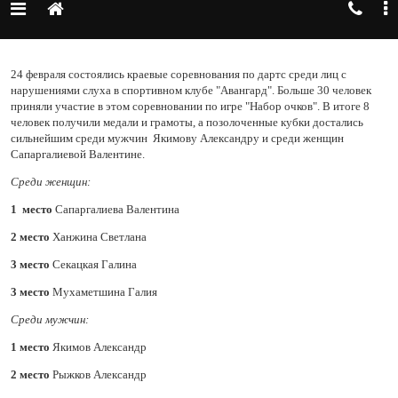
24 февраля состоялись краевые соревнования по дартс среди лиц с
нарушениями слуха в спортивном клубе "Авангард". Больше 30 человек
приняли участие в этом соревновании по игре "Набор очков". В итоге 8
человек получили медали и грамоты, а позолоченные кубки достались
сильнейшим среди мужчин Якимову Александру и среди женщин
Сапаргалиевой Валентине.
Среди женщин:
1 место
Сапаргалиева Валентина
2 место
Ханжина Светлана
3 место
Секацкая Галина
3 место
Мухаметшина Галия
Среди мужчин:
1 место
Якимов Александр
2 место
Рыжков Александр